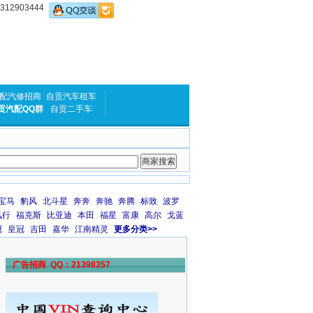
2903444
配汽修招商
自贡汽车租车
贡汽配QQ群
自贡二手车
宝马
豹风
北斗星
奔奔
奔驰
奔腾
标致
波罗
风行
福克斯
比亚迪
本田
福星
富康
高尔
戈蓝
冠
皇冠
吉田
嘉华
江南精灵
更多分类>>
广告招商 QQ：21398357