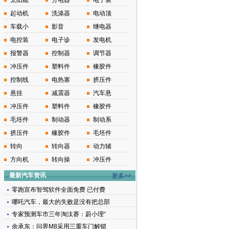
太阳能
分电器
电子装
起动机
洗涤器
电动顶
车载小
影音
继电器
电控装
电子诊
发电机
报警器
控制器
调节器
冲压件
塑料件
橡胶件
控制线
电热塞
挤压件
悬挂
减震器
汽车悬
冲压件
塑料件
橡胶件
毛坯件
制动器
制动系
挤压件
橡胶件
毛坯件
转向
转向器
动力辅
方向机
转向操
冲压件
最新汽车资讯
更多>>
零跑宣布智驾软件全面免费 已付费
哪吒汽车，最大的失败是没有把总部
专家预测车市三年淘汰赛：蔚小理“
余承东：问界M8采用三重车门解锁