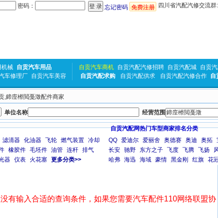
四川省汽配汽修交流群:31
密码：
忘记密码
免费注册
用机械
自贡汽车用品
自贡汽车商机
自贡汽配汽修招聘
自贡汽配城
自贡汽
汽车修理厂
自贡汽车美容
自贡汽配求购
自贡汽配供求
自贡汽配汽修合作
自
 自贡,鍗庢櫒閲戞澂配件商家
单位名称
经营范围
自贡汽配网热门车型商家排名分类
滤清器
化油器
飞轮
燃气装置
冷却
QQ
爱迪尔
爱丽舍
奥德赛
奥迪
奥拓
件
橡胶件
毛坯件
油管
连杆
排气
长安
驰野
东方之子
飞度
飞腾
飞扬
光器
仪表
火花塞
更多分类>>
哈弗
海迅
海域
豪情
黑金刚
红旗
花
没有输入合适的查询条件，如果您需要汽车配件110网络联盟协