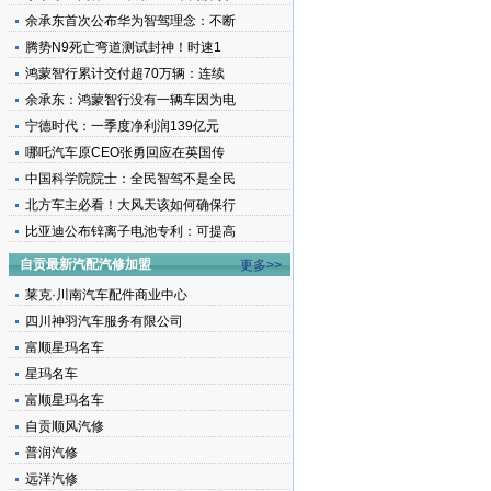
余承东首次公布华为智驾理念：不断
腾势N9死亡弯道测试封神！时速1
鸿蒙智行累计交付超70万辆：连续
余承东：鸿蒙智行没有一辆车因为电
宁德时代：一季度净利润139亿元
哪吒汽车原CEO张勇回应在英国传
中国科学院院士：全民智驾不是全民
北方车主必看！大风天该如何确保行
比亚迪公布锌离子电池专利：可提高
自贡最新汽配汽修加盟
更多>>
莱克·川南汽车配件商业中心
四川神羽汽车服务有限公司
富顺星玛名车
星玛名车
富顺星玛名车
自贡顺风汽修
普润汽修
远洋汽修