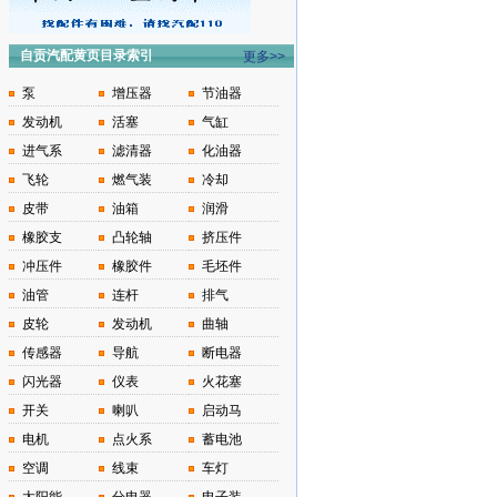
自贡汽配黄页目录索引
更多>>
泵
增压器
节油器
发动机
活塞
气缸
进气系
滤清器
化油器
飞轮
燃气装
冷却
皮带
油箱
润滑
橡胶支
凸轮轴
挤压件
冲压件
橡胶件
毛坯件
油管
连杆
排气
皮轮
发动机
曲轴
传感器
导航
断电器
闪光器
仪表
火花塞
开关
喇叭
启动马
电机
点火系
蓄电池
空调
线束
车灯