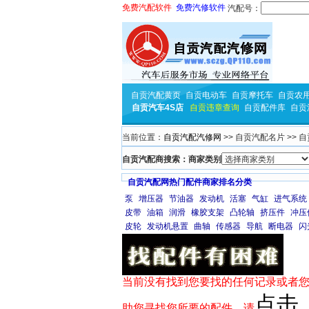
免费汽配软件
免费汽修软件
汽配号：
自贡汽配黄页
自贡电动车
自贡摩托车
自贡农
自贡汽车4S店
自贡违章查询
自贡配件库
自贡
当前位置：
自贡汽配汽修网
>> 自贡汽配名片 >>
自贡汽配商搜索：商家类别
自贡汽配网热门配件商家排名分类
泵
增压器
节油器
发动机
活塞
气缸
进气系统
皮带
油箱
润滑
橡胶支架
凸轮轴
挤压件
冲压
皮轮
发动机悬置
曲轴
传感器
导航
断电器
闪
当前没有找到您要找的任何记录或者您
点击
助您寻找您所要的配件，请