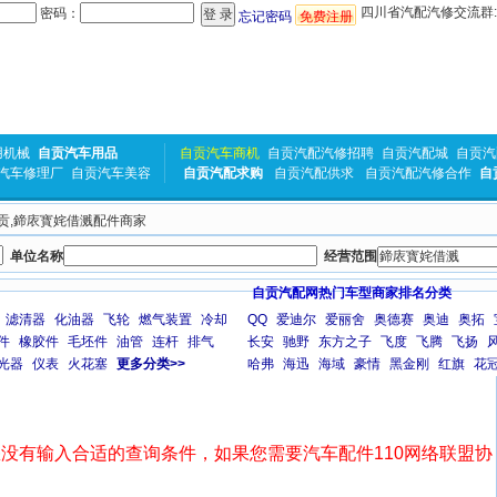
四川省汽配汽修交流群:31
密码：
忘记密码
免费注册
用机械
自贡汽车用品
自贡汽车商机
自贡汽配汽修招聘
自贡汽配城
自贡汽
汽车修理厂
自贡汽车美容
自贡汽配求购
自贡汽配供求
自贡汽配汽修合作
自
 自贡,鍗庡寳姹借溅配件商家
单位名称
经营范围
自贡汽配网热门车型商家排名分类
滤清器
化油器
飞轮
燃气装置
冷却
QQ
爱迪尔
爱丽舍
奥德赛
奥迪
奥拓
件
橡胶件
毛坯件
油管
连杆
排气
长安
驰野
东方之子
飞度
飞腾
飞扬
光器
仪表
火花塞
更多分类>>
哈弗
海迅
海域
豪情
黑金刚
红旗
花
没有输入合适的查询条件，如果您需要汽车配件110网络联盟协