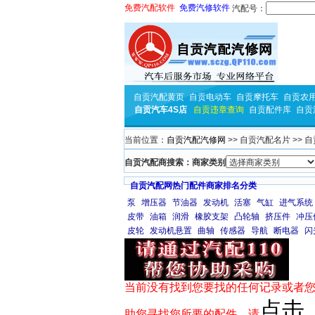
免费汽配软件
免费汽修软件
汽配号：
自贡汽配黄页
自贡电动车
自贡摩托车
自贡农
自贡汽车4S店
自贡违章查询
自贡配件库
自贡
当前位置：
自贡汽配汽修网
>> 自贡汽配名片 >>
自贡汽配商搜索：商家类别
自贡汽配网热门配件商家排名分类
泵
增压器
节油器
发动机
活塞
气缸
进气系统
皮带
油箱
润滑
橡胶支架
凸轮轴
挤压件
冲压
皮轮
发动机悬置
曲轴
传感器
导航
断电器
闪
当前没有找到您要找的任何记录或者您
点击
助您寻找您所要的配件，请