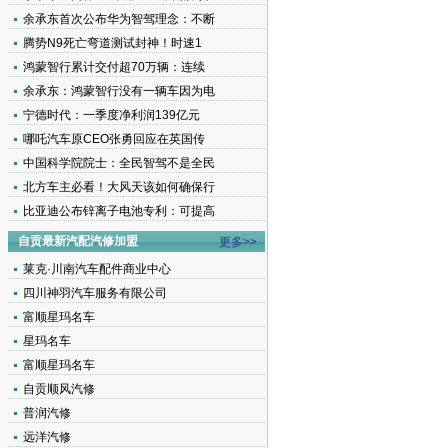
余承东首次公布华为智驾理念：不断
腾势N9死亡弯道测试封神！时速1
鸿蒙智行累计交付超70万辆：连续
余承东：鸿蒙智行没有一辆车因为电
宁德时代：一季度净利润139亿元
哪吒汽车原CEO张勇回应在英国传
中国科学院院士：全民智驾不是全民
北方车主必看！大风天该如何确保行
比亚迪公布锌离子电池专利：可提高
自贡最新汽配汽修加盟
更多>>
莱克·川南汽车配件商业中心
四川神羽汽车服务有限公司
富顺星玛名车
星玛名车
富顺星玛名车
自贡顺风汽修
普润汽修
远洋汽修