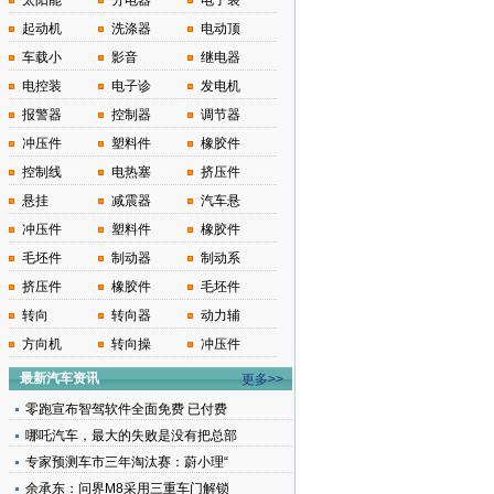
太阳能
分电器
电子装
起动机
洗涤器
电动顶
车载小
影音
继电器
电控装
电子诊
发电机
报警器
控制器
调节器
冲压件
塑料件
橡胶件
控制线
电热塞
挤压件
悬挂
减震器
汽车悬
冲压件
塑料件
橡胶件
毛坯件
制动器
制动系
挤压件
橡胶件
毛坯件
转向
转向器
动力辅
方向机
转向操
冲压件
最新汽车资讯
更多>>
零跑宣布智驾软件全面免费 已付费
哪吒汽车，最大的失败是没有把总部
专家预测车市三年淘汰赛：蔚小理“
余承东：问界M8采用三重车门解锁