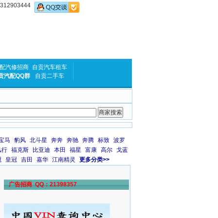
2903444
配汽修招商
自贡汽车租车
贡汽配QQ群
自贡二手车
宝马
豹风
北斗星
奔奔
奔驰
奔腾
标致
波罗
风行
福克斯
比亚迪
本田
福星
富康
高尔
戈蓝
冠
皇冠
吉田
嘉华
江南精灵
更多分类>>
广告招商 QQ：21398357