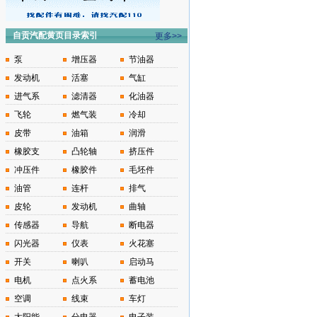
自贡汽配黄页目录索引
更多>>
泵
增压器
节油器
发动机
活塞
气缸
进气系
滤清器
化油器
飞轮
燃气装
冷却
皮带
油箱
润滑
橡胶支
凸轮轴
挤压件
冲压件
橡胶件
毛坯件
油管
连杆
排气
皮轮
发动机
曲轴
传感器
导航
断电器
闪光器
仪表
火花塞
开关
喇叭
启动马
电机
点火系
蓄电池
空调
线束
车灯