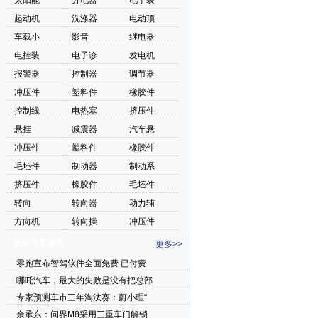
太阳能
分电器
电子装
起动机
洗涤器
电动顶
车载小
影音
继电器
电控装
电子诊
发电机
报警器
控制器
调节器
冲压件
塑料件
橡胶件
控制线
电热塞
挤压件
悬挂
减震器
汽车悬
冲压件
塑料件
橡胶件
毛坯件
制动器
制动系
挤压件
橡胶件
毛坯件
转向
转向器
动力辅
方向机
转向操
冲压件
最新汽车资讯
更多>>
零跑宣布智驾软件全面免费 已付费
哪吒汽车，最大的失败是没有把总部
专家预测车市三年淘汰赛：蔚小理“
余承东：问界M8采用三重车门解锁