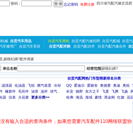
四川省汽配汽修交流群:31
密码：
忘记密码
免费注册
用机械
自贡汽车用品
自贡汽车商机
自贡汽配汽修招聘
自贡汽配城
自贡汽
汽车修理厂
自贡汽车美容
自贡汽配求购
自贡汽配供求
自贡汽配汽修合作
自
自贡,鍖楁枟鏄?配件商家
单位名称
经营范围
自贡汽配网热门车型商家排名分类
滤清器
化油器
飞轮
燃气装置
冷却
QQ
爱迪尔
爱丽舍
奥德赛
奥迪
奥拓
件
橡胶件
毛坯件
油管
连杆
排气
长安
驰野
东方之子
飞度
飞腾
飞扬
光器
仪表
火花塞
更多分类>>
哈弗
海迅
海域
豪情
黑金刚
红旗
花
没有输入合适的查询条件，如果您需要汽车配件110网络联盟协