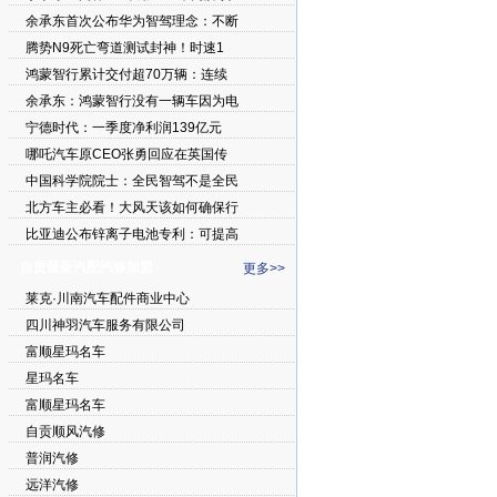
余承东首次公布华为智驾理念：不断
腾势N9死亡弯道测试封神！时速1
鸿蒙智行累计交付超70万辆：连续
余承东：鸿蒙智行没有一辆车因为电
宁德时代：一季度净利润139亿元
哪吒汽车原CEO张勇回应在英国传
中国科学院院士：全民智驾不是全民
北方车主必看！大风天该如何确保行
比亚迪公布锌离子电池专利：可提高
自贡最新汽配汽修加盟
更多>>
莱克·川南汽车配件商业中心
四川神羽汽车服务有限公司
富顺星玛名车
星玛名车
富顺星玛名车
自贡顺风汽修
普润汽修
远洋汽修