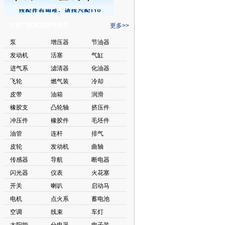
自贡汽配黄页目录索引
更多>>
泵
增压器
节油器
发动机
活塞
气缸
进气系
滤清器
化油器
飞轮
燃气装
冷却
皮带
油箱
润滑
橡胶支
凸轮轴
挤压件
冲压件
橡胶件
毛坯件
油管
连杆
排气
皮轮
发动机
曲轴
传感器
导航
断电器
闪光器
仪表
火花塞
开关
喇叭
启动马
电机
点火系
蓄电池
空调
线束
车灯