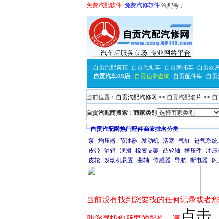
免费汽配软件
免费汽修软件
汽配号：
自贡汽配黄页
自贡电动车
自贡摩托车
自贡农
自贡汽车4S店
自贡违章查询
自贡配件库
自贡
当前位置：
自贡汽配汽修网
>> 自贡汽配名片 >> 
自贡汽配商搜索：商家类别
自贡汽配网热门配件商家排名分类
泵
增压器
节油器
发动机
活塞
气缸
进气系统
皮带
油箱
润滑
橡胶支架
凸轮轴
挤压件
冲压
皮轮
发动机悬置
曲轴
传感器
导航
断电器
闪
当前没有找到您要找的任何记录或者您
点击
助您寻找您所要的配件，请