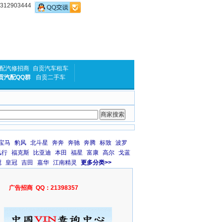
2903444
配汽修招商
自贡汽车租车
贡汽配QQ群
自贡二手车
宝马
豹风
北斗星
奔奔
奔驰
奔腾
标致
波罗
风行
福克斯
比亚迪
本田
福星
富康
高尔
戈蓝
冠
皇冠
吉田
嘉华
江南精灵
更多分类>>
广告招商 QQ：21398357