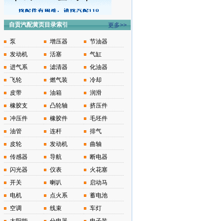
自贡汽配黄页目录索引
更多>>
泵
增压器
节油器
发动机
活塞
气缸
进气系
滤清器
化油器
飞轮
燃气装
冷却
皮带
油箱
润滑
橡胶支
凸轮轴
挤压件
冲压件
橡胶件
毛坯件
油管
连杆
排气
皮轮
发动机
曲轴
传感器
导航
断电器
闪光器
仪表
火花塞
开关
喇叭
启动马
电机
点火系
蓄电池
空调
线束
车灯