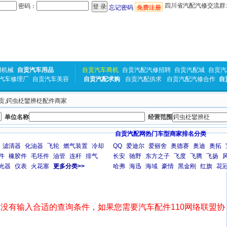
四川省汽配汽修交流群:31
密码：
忘记密码
免费注册
用机械
自贡汽车用品
自贡汽车商机
自贡汽配汽修招聘
自贡汽配城
自贡汽
汽车修理厂
自贡汽车美容
自贡汽配求购
自贡汽配供求
自贡汽配汽修合作
自
 自贡,鍔虫柉鑾辨柉配件商家
单位名称
经营范围
自贡汽配网热门车型商家排名分类
滤清器
化油器
飞轮
燃气装置
冷却
QQ
爱迪尔
爱丽舍
奥德赛
奥迪
奥拓
件
橡胶件
毛坯件
油管
连杆
排气
长安
驰野
东方之子
飞度
飞腾
飞扬
光器
仪表
火花塞
更多分类>>
哈弗
海迅
海域
豪情
黑金刚
红旗
花
没有输入合适的查询条件，如果您需要汽车配件110网络联盟协