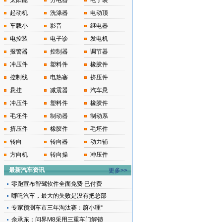
太阳能
分电器
电子装
起动机
洗涤器
电动顶
车载小
影音
继电器
电控装
电子诊
发电机
报警器
控制器
调节器
冲压件
塑料件
橡胶件
控制线
电热塞
挤压件
悬挂
减震器
汽车悬
冲压件
塑料件
橡胶件
毛坯件
制动器
制动系
挤压件
橡胶件
毛坯件
转向
转向器
动力辅
方向机
转向操
冲压件
最新汽车资讯
更多>>
零跑宣布智驾软件全面免费 已付费
哪吒汽车，最大的失败是没有把总部
专家预测车市三年淘汰赛：蔚小理“
余承东：问界M8采用三重车门解锁