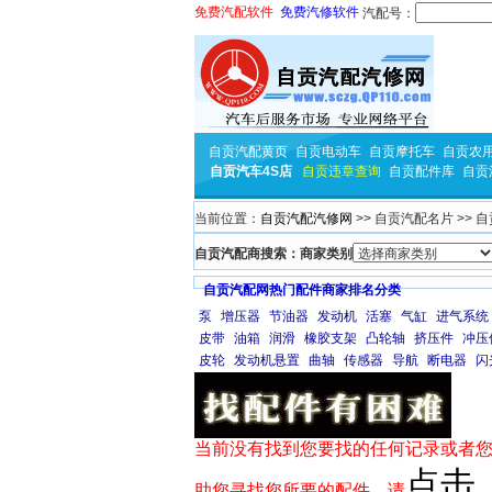
免费汽配软件
免费汽修软件
汽配号：
自贡汽配黄页
自贡电动车
自贡摩托车
自贡农
自贡汽车4S店
自贡违章查询
自贡配件库
自贡
当前位置：
自贡汽配汽修网
>> 自贡汽配名片 >>
自贡汽配商搜索：商家类别
自贡汽配网热门配件商家排名分类
泵
增压器
节油器
发动机
活塞
气缸
进气系统
皮带
油箱
润滑
橡胶支架
凸轮轴
挤压件
冲压
皮轮
发动机悬置
曲轴
传感器
导航
断电器
闪
当前没有找到您要找的任何记录或者您
点击
助您寻找您所要的配件，请