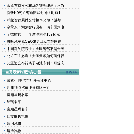
余承东首次公布华为智驾理念：不断
腾势N9死亡弯道测试封神！时速1
鸿蒙智行累计交付超70万辆：连续
余承东：鸿蒙智行没有一辆车因为电
宁德时代：一季度净利润139亿元
哪吒汽车原CEO张勇回应在英国传
中国科学院院士：全民智驾不是全民
北方车主必看！大风天该如何确保行
比亚迪公布锌离子电池专利：可提高
自贡最新汽配汽修加盟
更多>>
莱克·川南汽车配件商业中心
四川神羽汽车服务有限公司
富顺星玛名车
星玛名车
富顺星玛名车
自贡顺风汽修
普润汽修
远洋汽修