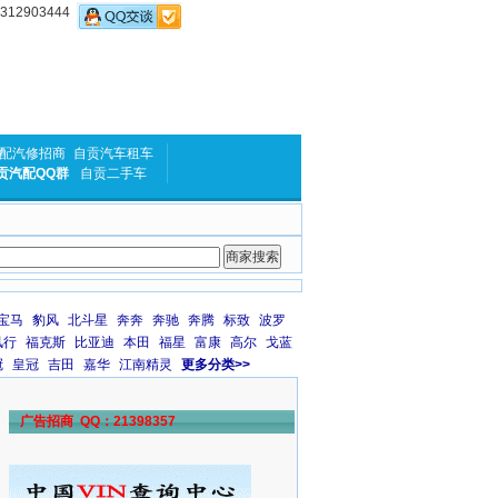
2903444
配汽修招商
自贡汽车租车
贡汽配QQ群
自贡二手车
宝马
豹风
北斗星
奔奔
奔驰
奔腾
标致
波罗
风行
福克斯
比亚迪
本田
福星
富康
高尔
戈蓝
冠
皇冠
吉田
嘉华
江南精灵
更多分类>>
广告招商 QQ：21398357