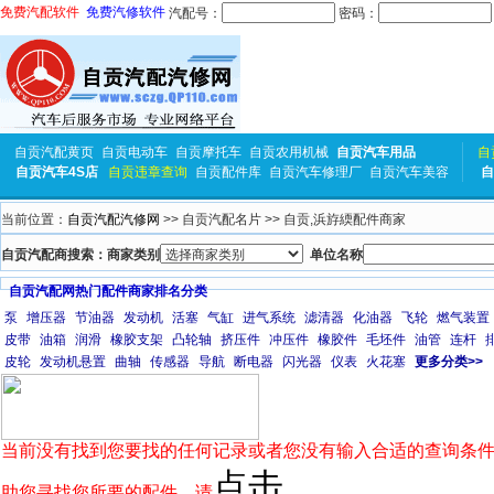
免费汽配软件
免费汽修软件
汽配号：
密码：
自贡汽配黄页
自贡电动车
自贡摩托车
自贡农用机械
自贡汽车用品
自
自贡汽车4S店
自贡违章查询
自贡配件库
自贡汽车修理厂
自贡汽车美容
自
当前位置：
自贡汽配汽修网
>> 自贡汽配名片 >> 自贡,浜斿緛配件商家
自贡汽配商搜索：商家类别
单位名称
自贡汽配网热门配件商家排名分类
泵
增压器
节油器
发动机
活塞
气缸
进气系统
滤清器
化油器
飞轮
燃气装置
皮带
油箱
润滑
橡胶支架
凸轮轴
挤压件
冲压件
橡胶件
毛坯件
油管
连杆
皮轮
发动机悬置
曲轴
传感器
导航
断电器
闪光器
仪表
火花塞
更多分类>>
当前没有找到您要找的任何记录或者您没有输入合适的查询条件
点击
助您寻找您所要的配件，请