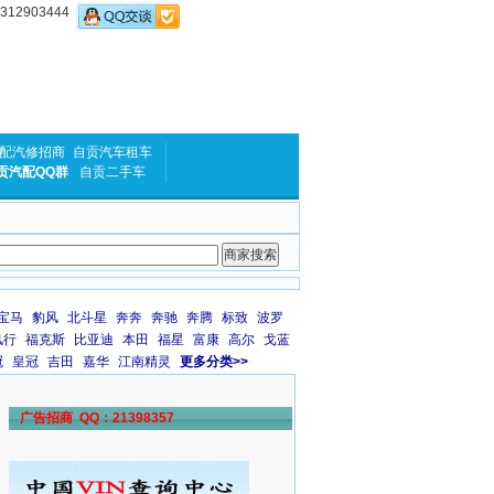
2903444
配汽修招商
自贡汽车租车
贡汽配QQ群
自贡二手车
宝马
豹风
北斗星
奔奔
奔驰
奔腾
标致
波罗
风行
福克斯
比亚迪
本田
福星
富康
高尔
戈蓝
冠
皇冠
吉田
嘉华
江南精灵
更多分类>>
广告招商 QQ：21398357