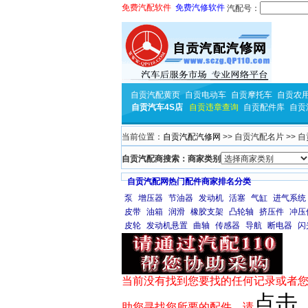
免费汽配软件
免费汽修软件
汽配号：
自贡汽配黄页
自贡电动车
自贡摩托车
自贡农
自贡汽车4S店
自贡违章查询
自贡配件库
自贡
当前位置：
自贡汽配汽修网
>> 自贡汽配名片 >> 
自贡汽配商搜索：商家类别
自贡汽配网热门配件商家排名分类
泵
增压器
节油器
发动机
活塞
气缸
进气系统
皮带
油箱
润滑
橡胶支架
凸轮轴
挤压件
冲压
皮轮
发动机悬置
曲轴
传感器
导航
断电器
闪
当前没有找到您要找的任何记录或者您
点击
助您寻找您所要的配件，请