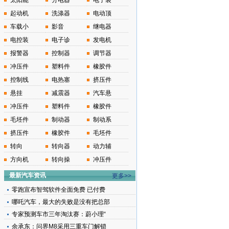
太阳能
分电器
电子装
起动机
洗涤器
电动顶
车载小
影音
继电器
电控装
电子诊
发电机
报警器
控制器
调节器
冲压件
塑料件
橡胶件
控制线
电热塞
挤压件
悬挂
减震器
汽车悬
冲压件
塑料件
橡胶件
毛坯件
制动器
制动系
挤压件
橡胶件
毛坯件
转向
转向器
动力辅
方向机
转向操
冲压件
最新汽车资讯
更多>>
零跑宣布智驾软件全面免费 已付费
哪吒汽车，最大的失败是没有把总部
专家预测车市三年淘汰赛：蔚小理“
余承东：问界M8采用三重车门解锁