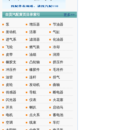
自贡汽配黄页目录索引
更多>>
泵
增压器
节油器
发动机
活塞
气缸
进气系
滤清器
化油器
飞轮
燃气装
冷却
皮带
油箱
润滑
橡胶支
凸轮轴
挤压件
冲压件
橡胶件
毛坯件
油管
连杆
排气
皮轮
发动机
曲轴
传感器
导航
断电器
闪光器
仪表
火花塞
开关
喇叭
启动马
电机
点火系
蓄电池
空调
线束
车灯