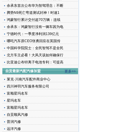
余承东首次公布华为智驾理念：不断
腾势N9死亡弯道测试封神！时速1
鸿蒙智行累计交付超70万辆：连续
余承东：鸿蒙智行没有一辆车因为电
宁德时代：一季度净利润139亿元
哪吒汽车原CEO张勇回应在英国传
中国科学院院士：全民智驾不是全民
北方车主必看！大风天该如何确保行
比亚迪公布锌离子电池专利：可提高
自贡最新汽配汽修加盟
更多>>
莱克·川南汽车配件商业中心
四川神羽汽车服务有限公司
富顺星玛名车
星玛名车
富顺星玛名车
自贡顺风汽修
普润汽修
远洋汽修