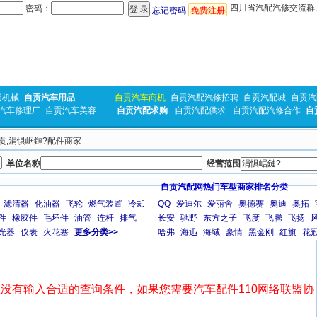
四川省汽配汽修交流群:31
密码：
忘记密码
免费注册
用机械
自贡汽车用品
自贡汽车商机
自贡汽配汽修招聘
自贡汽配城
自贡汽
汽车修理厂
自贡汽车美容
自贡汽配求购
自贡汽配供求
自贡汽配汽修合作
自
自贡,涓惧崌鏈?配件商家
单位名称
经营范围
自贡汽配网热门车型商家排名分类
滤清器
化油器
飞轮
燃气装置
冷却
QQ
爱迪尔
爱丽舍
奥德赛
奥迪
奥拓
件
橡胶件
毛坯件
油管
连杆
排气
长安
驰野
东方之子
飞度
飞腾
飞扬
光器
仪表
火花塞
更多分类>>
哈弗
海迅
海域
豪情
黑金刚
红旗
花
没有输入合适的查询条件，如果您需要汽车配件110网络联盟协