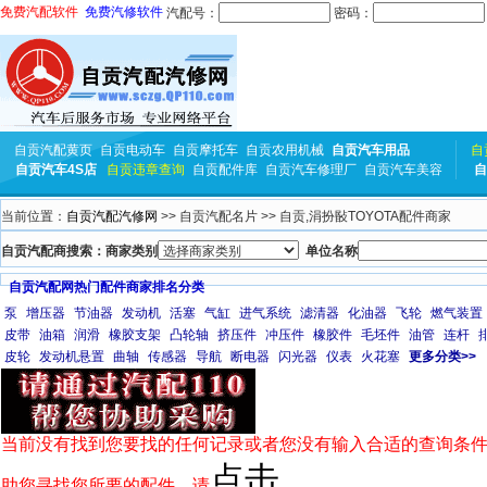
免费汽配软件
免费汽修软件
汽配号：
密码：
自贡汽配黄页
自贡电动车
自贡摩托车
自贡农用机械
自贡汽车用品
自
自贡汽车4S店
自贡违章查询
自贡配件库
自贡汽车修理厂
自贡汽车美容
自
当前位置：
自贡汽配汽修网
>> 自贡汽配名片 >> 自贡,涓扮敯TOYOTA配件商家
自贡汽配商搜索：商家类别
单位名称
自贡汽配网热门配件商家排名分类
泵
增压器
节油器
发动机
活塞
气缸
进气系统
滤清器
化油器
飞轮
燃气装置
皮带
油箱
润滑
橡胶支架
凸轮轴
挤压件
冲压件
橡胶件
毛坯件
油管
连杆
皮轮
发动机悬置
曲轴
传感器
导航
断电器
闪光器
仪表
火花塞
更多分类>>
当前没有找到您要找的任何记录或者您没有输入合适的查询条件
点击
助您寻找您所要的配件，请