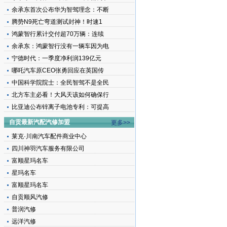
余承东首次公布华为智驾理念：不断
腾势N9死亡弯道测试封神！时速1
鸿蒙智行累计交付超70万辆：连续
余承东：鸿蒙智行没有一辆车因为电
宁德时代：一季度净利润139亿元
哪吒汽车原CEO张勇回应在英国传
中国科学院院士：全民智驾不是全民
北方车主必看！大风天该如何确保行
比亚迪公布锌离子电池专利：可提高
自贡最新汽配汽修加盟
更多>>
莱克·川南汽车配件商业中心
四川神羽汽车服务有限公司
富顺星玛名车
星玛名车
富顺星玛名车
自贡顺风汽修
普润汽修
远洋汽修