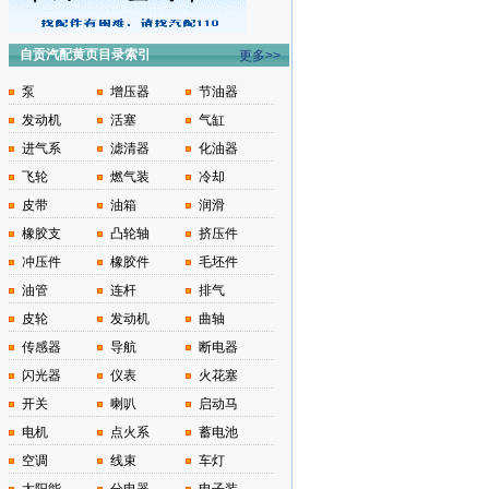
自贡汽配黄页目录索引
更多>>
泵
增压器
节油器
发动机
活塞
气缸
进气系
滤清器
化油器
飞轮
燃气装
冷却
皮带
油箱
润滑
橡胶支
凸轮轴
挤压件
冲压件
橡胶件
毛坯件
油管
连杆
排气
皮轮
发动机
曲轴
传感器
导航
断电器
闪光器
仪表
火花塞
开关
喇叭
启动马
电机
点火系
蓄电池
空调
线束
车灯