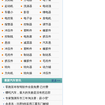
太阳能
分电器
电子装
起动机
洗涤器
电动顶
车载小
影音
继电器
电控装
电子诊
发电机
报警器
控制器
调节器
冲压件
塑料件
橡胶件
控制线
电热塞
挤压件
悬挂
减震器
汽车悬
冲压件
塑料件
橡胶件
毛坯件
制动器
制动系
挤压件
橡胶件
毛坯件
转向
转向器
动力辅
方向机
转向操
冲压件
最新汽车资讯
更多>>
零跑宣布智驾软件全面免费 已付费
哪吒汽车，最大的失败是没有把总部
专家预测车市三年淘汰赛：蔚小理“
余承东：问界M8采用三重车门解锁