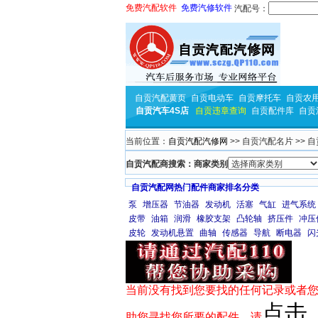
免费汽配软件
免费汽修软件
汽配号：
自贡汽配黄页
自贡电动车
自贡摩托车
自贡农
自贡汽车4S店
自贡违章查询
自贡配件库
自贡
当前位置：
自贡汽配汽修网
>> 自贡汽配名片 >>
自贡汽配商搜索：商家类别
自贡汽配网热门配件商家排名分类
泵
增压器
节油器
发动机
活塞
气缸
进气系统
皮带
油箱
润滑
橡胶支架
凸轮轴
挤压件
冲压
皮轮
发动机悬置
曲轴
传感器
导航
断电器
闪
当前没有找到您要找的任何记录或者您
点击
助您寻找您所要的配件，请