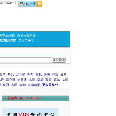
2903444
配汽修招商
自贡汽车租车
贡汽配QQ群
自贡二手车
宝马
豹风
北斗星
奔奔
奔驰
奔腾
标致
波罗
风行
福克斯
比亚迪
本田
福星
富康
高尔
戈蓝
冠
皇冠
吉田
嘉华
江南精灵
更多分类>>
广告招商 QQ：21398357