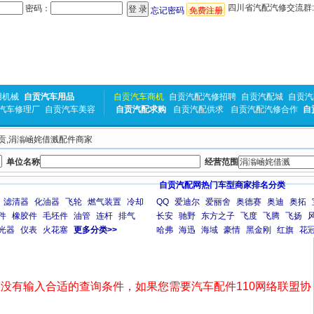
四川省汽配汽修交流群:31
密码：
忘记密码
免费注册
用机械
自贡汽车用品
自贡汽车商机
自贡汽配汽修招聘
自贡汽配城
自贡汽
汽车修理厂
自贡汽车美容
自贡汽配求购
自贡汽配供求
自贡汽配汽修合作
自
 自贡,涓滃崡姹借溅配件商家
单位名称
经营范围
自贡汽配网热门车型商家排名分类
滤清器
化油器
飞轮
燃气装置
冷却
QQ
爱迪尔
爱丽舍
奥德赛
奥迪
奥拓
件
橡胶件
毛坯件
油管
连杆
排气
长安
驰野
东方之子
飞度
飞腾
飞扬
光器
仪表
火花塞
更多分类>>
哈弗
海迅
海域
豪情
黑金刚
红旗
花
没有输入合适的查询条件，如果您需要汽车配件110网络联盟协