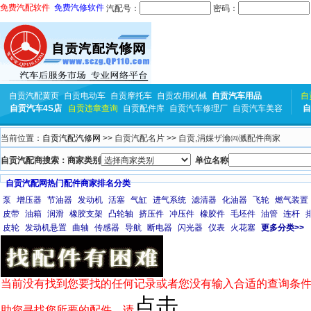
免费汽配软件
免费汽修软件
汽配号：
密码：
自贡汽配黄页
自贡电动车
自贡摩托车
自贡农用机械
自贡汽车用品
自
自贡汽车4S店
自贡违章查询
自贡配件库
自贡汽车修理厂
自贡汽车美容
自
当前位置：
自贡汽配汽修网
>> 自贡汽配名片 >> 自贡,涓婇ザ瀹㈣溅配件商家
自贡汽配商搜索：商家类别
单位名称
自贡汽配网热门配件商家排名分类
泵
增压器
节油器
发动机
活塞
气缸
进气系统
滤清器
化油器
飞轮
燃气装置
皮带
油箱
润滑
橡胶支架
凸轮轴
挤压件
冲压件
橡胶件
毛坯件
油管
连杆
皮轮
发动机悬置
曲轴
传感器
导航
断电器
闪光器
仪表
火花塞
更多分类>>
当前没有找到您要找的任何记录或者您没有输入合适的查询条件
点击
助您寻找您所要的配件，请