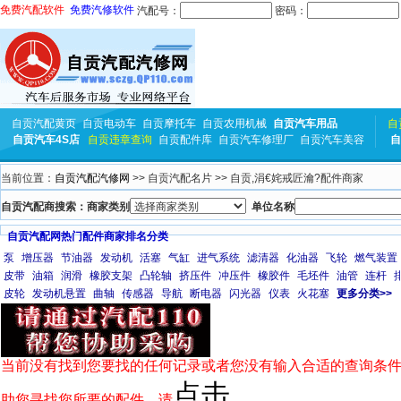
免费汽配软件
免费汽修软件
汽配号：
密码：
自贡汽配黄页
自贡电动车
自贡摩托车
自贡农用机械
自贡汽车用品
自
自贡汽车4S店
自贡违章查询
自贡配件库
自贡汽车修理厂
自贡汽车美容
自
当前位置：
自贡汽配汽修网
>> 自贡汽配名片 >> 自贡,涓€姹戒匠瀹?配件商家
自贡汽配商搜索：商家类别
单位名称
自贡汽配网热门配件商家排名分类
泵
增压器
节油器
发动机
活塞
气缸
进气系统
滤清器
化油器
飞轮
燃气装置
皮带
油箱
润滑
橡胶支架
凸轮轴
挤压件
冲压件
橡胶件
毛坯件
油管
连杆
皮轮
发动机悬置
曲轴
传感器
导航
断电器
闪光器
仪表
火花塞
更多分类>>
当前没有找到您要找的任何记录或者您没有输入合适的查询条件
点击
助您寻找您所要的配件，请