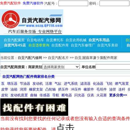
免费汽配软件
免费汽修软件
汽配号：
密码：
自贡汽配黄页
自贡电动车
自贡摩托车
自贡农用机械
自贡汽车用品
自
自贡汽车4S店
自贡违章查询
自贡配件库
自贡汽车修理厂
自贡汽车美容
自
当前位置：
自贡汽配汽修网
>> 自贡汽配名片 >> 自贡,闄曟苯濂ラ緳配件商家
自贡汽配商搜索：商家类别
单位名称
自贡汽配网热门配件商家排名分类
泵
增压器
节油器
发动机
活塞
气缸
进气系统
滤清器
化油器
飞轮
燃气装置
皮带
油箱
润滑
橡胶支架
凸轮轴
挤压件
冲压件
橡胶件
毛坯件
油管
连杆
皮轮
发动机悬置
曲轴
传感器
导航
断电器
闪光器
仪表
火花塞
更多分类>>
当前没有找到您要找的任何记录或者您没有输入合适的查询条件
点击
助您寻找您所要的配件，请