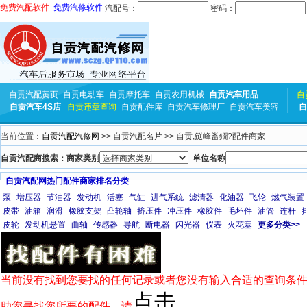
免费汽配软件
免费汽修软件
汽配号：
密码：
自贡汽配黄页
自贡电动车
自贡摩托车
自贡农用机械
自贡汽车用品
自
自贡汽车4S店
自贡违章查询
自贡配件库
自贡汽车修理厂
自贡汽车美容
自
当前位置：
自贡汽配汽修网
>> 自贡汽配名片 >> 自贡,鎹峰畨鐗?配件商家
自贡汽配商搜索：商家类别
单位名称
自贡汽配网热门配件商家排名分类
泵
增压器
节油器
发动机
活塞
气缸
进气系统
滤清器
化油器
飞轮
燃气装置
皮带
油箱
润滑
橡胶支架
凸轮轴
挤压件
冲压件
橡胶件
毛坯件
油管
连杆
皮轮
发动机悬置
曲轴
传感器
导航
断电器
闪光器
仪表
火花塞
更多分类>>
当前没有找到您要找的任何记录或者您没有输入合适的查询条件
点击
助您寻找您所要的配件，请