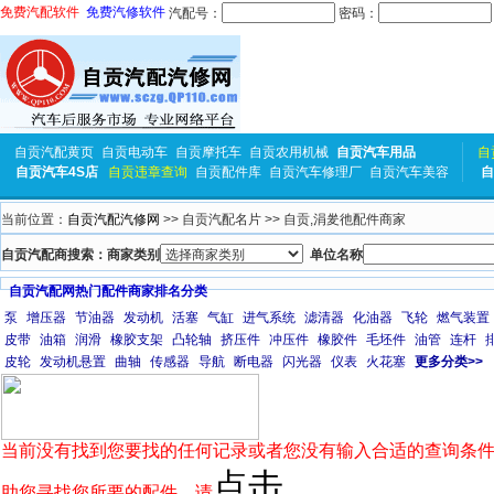
免费汽配软件
免费汽修软件
汽配号：
密码：
自贡汽配黄页
自贡电动车
自贡摩托车
自贡农用机械
自贡汽车用品
自
自贡汽车4S店
自贡违章查询
自贡配件库
自贡汽车修理厂
自贡汽车美容
自
当前位置：
自贡汽配汽修网
>> 自贡汽配名片 >> 自贡,涓夎彵配件商家
自贡汽配商搜索：商家类别
单位名称
自贡汽配网热门配件商家排名分类
泵
增压器
节油器
发动机
活塞
气缸
进气系统
滤清器
化油器
飞轮
燃气装置
皮带
油箱
润滑
橡胶支架
凸轮轴
挤压件
冲压件
橡胶件
毛坯件
油管
连杆
皮轮
发动机悬置
曲轴
传感器
导航
断电器
闪光器
仪表
火花塞
更多分类>>
当前没有找到您要找的任何记录或者您没有输入合适的查询条件
点击
助您寻找您所要的配件，请